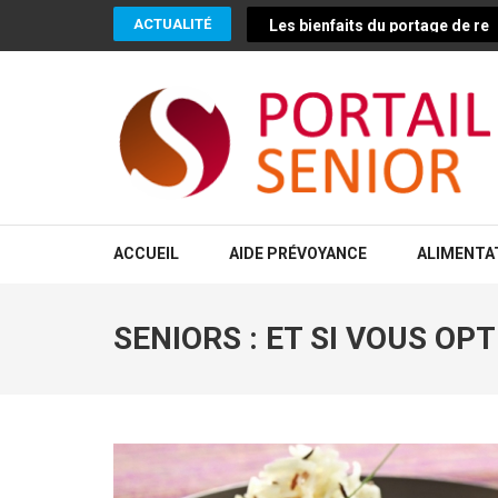
Aller
ACTUALITÉ
Les bienfaits du portage de rep
au
contenu
(Pressez
Entrée)
PORTAIL SENIOR
Conseils pour vivre mieux et plus longtemps en bonne santé
ACCUEIL
AIDE PRÉVOYANCE
ALIMENTA
SENIORS : ET SI VOUS OP