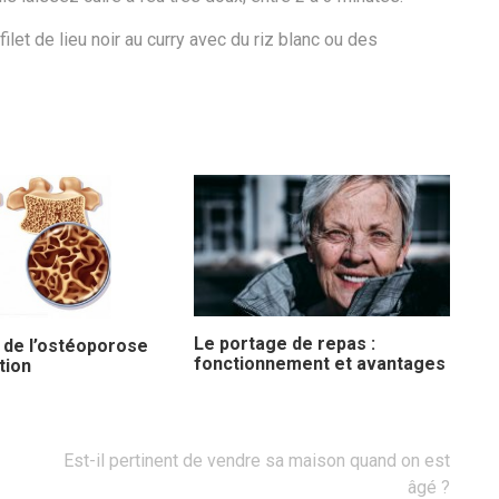
et de lieu noir au curry avec du riz blanc ou des
Le portage de repas :
 de l’ostéoporose
fonctionnement et avantages
tion
Est-il pertinent de vendre sa maison quand on est
âgé ?