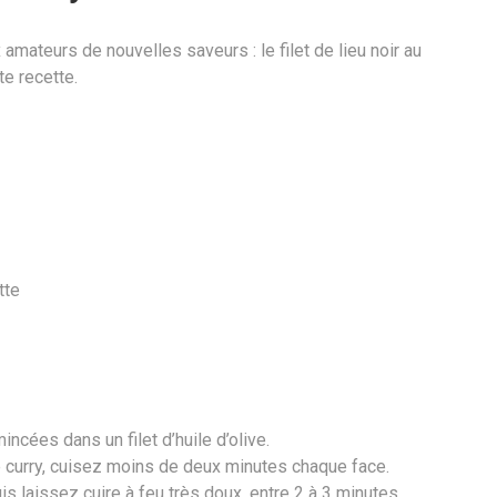
 amateurs de nouvelles saveurs : le filet de lieu noir au
te recette.
tte
ncées dans un filet d’huile d’olive.
de curry, cuisez moins de deux minutes chaque face.
uis laissez cuire à feu très doux, entre 2 à 3 minutes.