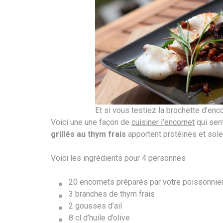
Et si vous testiez la brochette d’enc
Voici une une façon de
cuisiner l’encornet
qui sent
grillés au thym frais
apportent protéines et solei
Voici les ingrédients pour 4 personnes
20 encornets préparés par votre poissonnie
3 branches de thym frais
2 gousses d’ail
8 cl d’huile d’olive