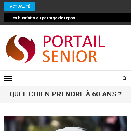
Aller
ACTUALITÉ
au
contenu
Les bienfaits du portage de repas pour les seniors : une solut
(Pressez
Entrée)
PORTAIL SENIOR
Conseils pour vivre mieux et plus longtemps en bonne santé
QUEL CHIEN PRENDRE À 60 ANS ?