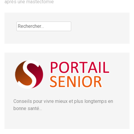
de
après une mastectomie
l’article
Rechercher :
Conseils pour vivre mieux et plus longtemps en
bonne santé...