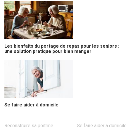
Les bienfaits du portage de repas pour les seniors :
une solution pratique pour bien manger
Se faire aider à domicile
Navigation
Reconstruire sa poitrine
Se faire aider à domicile