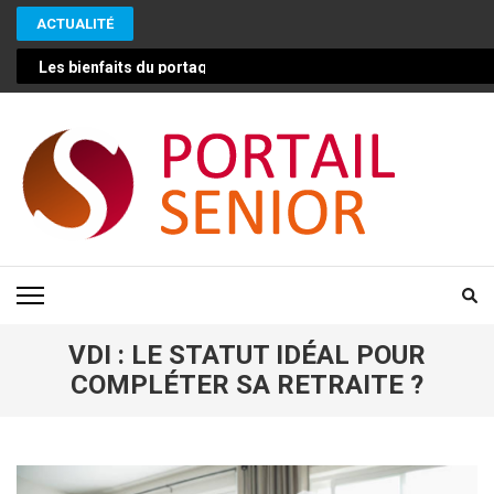
Aller
ACTUALITÉ
au
contenu
Les bienfaits du portage de repas pour les seniors : une solut
(Pressez
Entrée)
PORTAIL SENIOR
Conseils pour vivre mieux et plus longtemps en bonne santé
VDI : LE STATUT IDÉAL POUR
COMPLÉTER SA RETRAITE ?