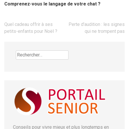
Comprenez-vous le langage de votre chat ?
Navigation
Quel cadeau offrir à ses
Perte d’audition : les signes
de
petits-enfants pour Noël ?
qui ne trompent pas
l’article
Rechercher :
Conseils pour vivre mieux et plus longtemps en