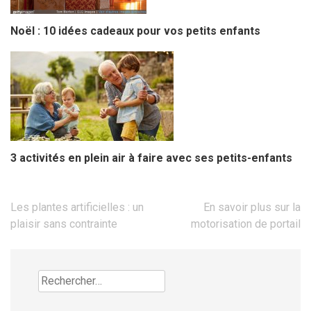
Noël : 10 idées cadeaux pour vos petits enfants
3 activités en plein air à faire avec ses petits-enfants
Navigation
Les plantes artificielles : un
En savoir plus sur la
de
plaisir sans contrainte
motorisation de portail
l’article
Rechercher :