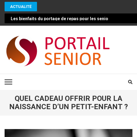
Aller
ACTUALITÉ
au
contenu
Les bienfaits du portage de repas pour les seniors : une solut
(Pressez
Entrée)
PORTAIL SENIOR
Conseils pour vivre mieux et plus longtemps en bonne santé
QUEL CADEAU OFFRIR POUR LA
NAISSANCE D’UN PETIT-ENFANT ?