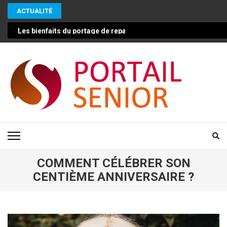
Aller
ACTUALITÉ
au
contenu
Les bienfaits du portage de repas pour les seniors : une solut
(Pressez
Entrée)
PORTAIL SENIOR
Conseils pour vivre mieux et plus longtemps en bonne santé
COMMENT CÉLÉBRER SON
CENTIÈME ANNIVERSAIRE ?