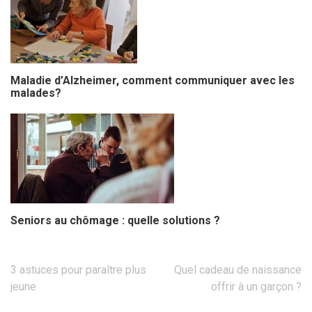
Maladie d’Alzheimer, comment communiquer avec les
malades?
Seniors au chômage : quelle solutions ?
Navigation
3 astuces pour paraître plus
Quel cadeau de naissance
de
jeune
offrir à un garçon ?
l’article