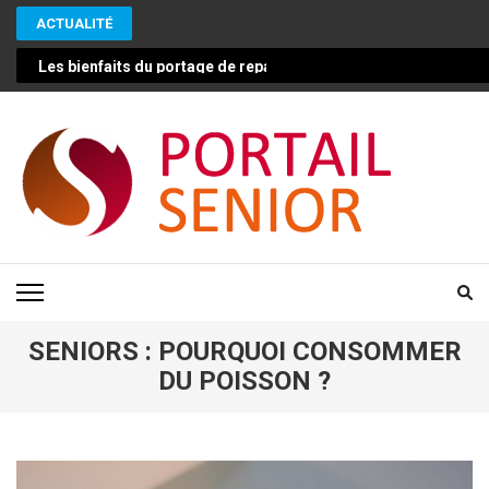
Aller
ACTUALITÉ
au
contenu
Les bienfaits du portage de repas pour les seniors : une solut
(Pressez
Entrée)
PORTAIL SENIOR
Conseils pour vivre mieux et plus longtemps en bonne santé
SENIORS : POURQUOI CONSOMMER
DU POISSON ?