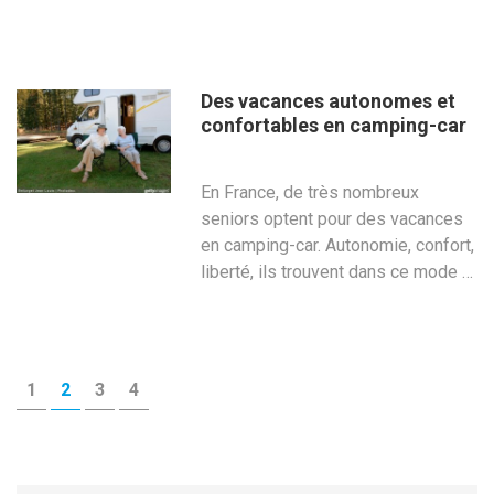
Des vacances autonomes et
confortables en camping-car
En France, de très nombreux
seniors optent pour des vacances
en camping-car. Autonomie, confort,
liberté, ils trouvent dans ce mode …
Pagination
PAGE
PAGE
PAGE
PAGE
1
2
3
4
des
publications