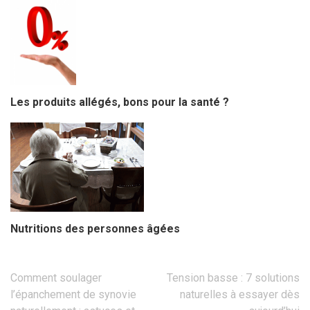
Les produits allégés, bons pour la santé ?
Nutritions des personnes âgées
Navigation
Comment soulager
Tension basse : 7 solutions
de
l’épanchement de synovie
naturelles à essayer dès