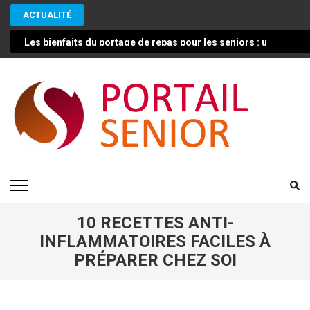
Aller
ACTUALITÉ
au
contenu
Les bienfaits du portage de repas pour les seniors : une solut
(Pressez
Entrée)
PORTAIL SENIOR
Conseils pour vivre mieux et plus longtemps en bonne santé
10 RECETTES ANTI-
INFLAMMATOIRES FACILES À
PRÉPARER CHEZ SOI