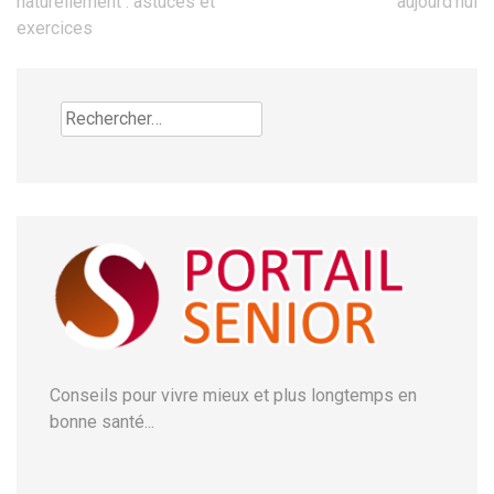
l’article
naturellement : astuces et
aujourd’hui
exercices
Rechercher :
Conseils pour vivre mieux et plus longtemps en
bonne santé...