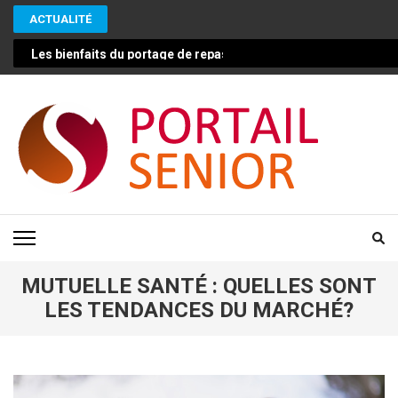
Aller
ACTUALITÉ
au
contenu
Les bienfaits du portage de repas pour les seniors : une solut
(Pressez
Entrée)
PORTAIL SENIOR
Conseils pour vivre mieux et plus longtemps en bonne santé
MUTUELLE SANTÉ : QUELLES SONT
LES TENDANCES DU MARCHÉ?