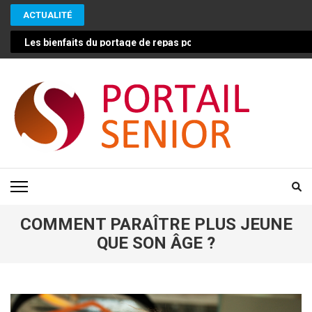
Aller
ACTUALITÉ
au
contenu
Les bienfaits du portage de repas pour les seniors : une solut
(Pressez
Entrée)
PORTAIL SENIOR
Conseils pour vivre mieux et plus longtemps en bonne santé
COMMENT PARAÎTRE PLUS JEUNE
QUE SON ÂGE ?